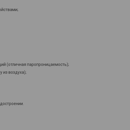
ойствами;
ций (отличная паропроницаемость);
 из воздуха);
удостроении.