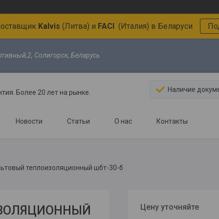
поставщик
Kalvis
(Литва)
и
FACI
(Италия)
в Беларуси
По
ртивный,2, Солигорск, Беларусь
Наличие докум
тия. Более 20 лет на рынке.
Новости
Статьи
О нас
Контакты
ьтовый теплоизоляционный шбт-30-б
Цену уточняйте
ИЗОЛЯЦИОННЫЙ