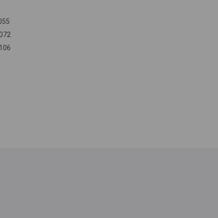
055
072
106