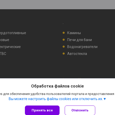
.
ердотопливные
Камины
зовые
Печи для бани
ектрические
Водонагреватели
 ГВС
Автостекла
Сайт создан на платформе Deal.by
Политика обработки файлов cookies
Обработка файлов cookie
ООО "ПИРМОК" |
Пожаловаться на контент
Select Language
▼
s для обеспечения удобства пользователей портала и предоставления
Вы можете настроить файлы cookies или отключить их.
Принять все
Отклонить