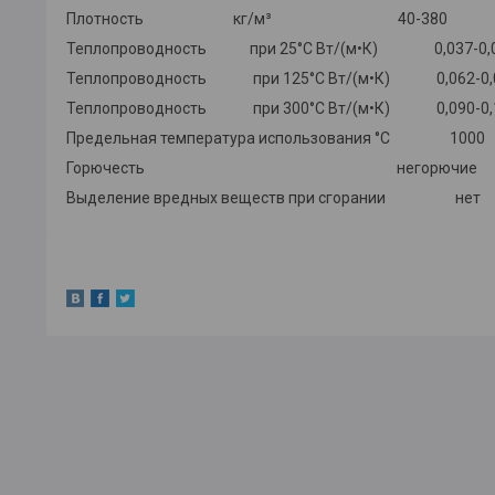
Плотность кг/м³ 40-380
Теплопроводность при 25°С Вт/(м•К) 0,037-0,
Теплопроводность при 125°С Вт/(м•К) 0,062-0,
Теплопроводность при 300°С Вт/(м•К) 0,090-0,
Предельная температура использования °С 1000
Горючесть негорючие
Выделение вредных веществ при сгорании нет