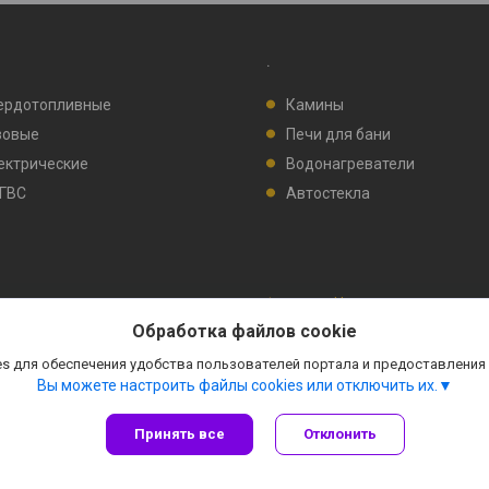
.
ердотопливные
Камины
зовые
Печи для бани
ектрические
Водонагреватели
 ГВС
Автостекла
Сайт создан на платформе Deal.by
Политика обработки файлов cookies
Обработка файлов cookie
ООО "ПИРМОК" |
Пожаловаться на контент
Select Language
▼
s для обеспечения удобства пользователей портала и предоставления
Вы можете настроить файлы cookies или отключить их.
Принять все
Отклонить