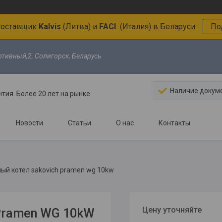
поставщик
Kalvis
(Литва)
и
FACI
(Италия)
в Беларуси
По
ртивный,2, Солигорск, Беларусь
Наличие докум
тия. Более 20 лет на рынке.
Новости
Статьи
О нас
Контакты
ый котел sakovich pramen wg 10kw
Цену уточняйте
 Pramen WG 10kW