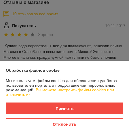
Отзывы о магазине
10 отзывов за всё время
Покупатель
10.11.2017
Хорошо
Купили водонагреватель + все для подключения, заказали плитку . 
Магазин в Старобине, а цены ниже, чем в Минске! Это приятно. 
Многое в наличии, правда нужной нам плитки не было в полном 
объеме, но это не так страшно - за пару дней довезли. а так все ОК!
Обработка файлов cookie
Покупатель
08.11.2017
Мы используем файлы cookies для обеспечения удобства
пользователей портала и предоставления персональных
Отлично
рекомендаций.
Вы можете настроить файлы cookies или
отключить их.
Покупал газовый котел в магазине в Старобине. 
Проконсультировали грамотно, дали рассрочку! Заодно купил еще 
Принять
насос и весь набор для монтажа: трубы краны и прочее. Спасибо! 
Молодцы!
Отклонить
Показать все отзывы