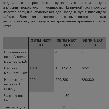
водонагревателя расположена ручка регулятора температуры
и клавиши переключения мощности. На нижней части корпуса
имеется заглушка ступенчатая для ввода в пульт питающего
кабеля. Болт для крепления заземляющего провода
расположен внутри корпуса на кронштейне крепления колбы
котла.
ЭВПМ-
NEXT
-
ЭВПМ-
NEXT
-
ЭВПМ-
NEXT
-
3 П
4,5 П
6 П
Номинальная
3
4.5
6
потребляемая
мощность, кВт
Ступени
1/1/1
1,5/1,5/1,5
2/2/2
мощности, кВт
Напряжение
220
220/380
220/380
питания, В
(±10%)
Частота тока,
50
Гц
Температура
30…85