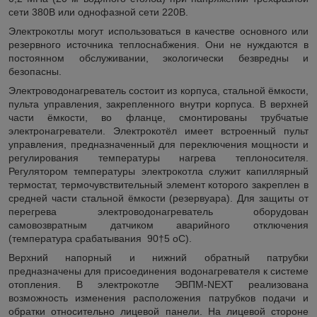
сети 380В или однофазной сети 220В.
Электрокотлы могут использоваться в качестве основного или
резервного источника теплоснабжения. Они не нуждаются в
постоянном обслуживании, экологически безвредны и
безопасны.
Электроводонагреватель состоит из корпуса, стальной ёмкости,
пульта управления, закрепленного внутри корпуса. В верхней
части ёмкости, во фланце, смонтированы трубчатые
электронагреватели. Элeктрoкoтёл имеет встроенный пульт
управления, предназначенный для переключения мощности и
регулирования температуры нагрева теплоносителя.
Регулятором температуры элeктрoкoтла служит капиллярный
термостат, термочувствительный элемент которого закреплен в
средней части стальной ёмкости (резервуара). Для защиты от
перегрева электроводонагреватель оборудован
самовозвратным датчиком аварийного отключения
(температура срабатывания 90
†5
о
С).
Верхний напорный и нижний обратный патрубки
предназначены для присоединения водонагревателя к системе
отопления. В электрокотле ЭВПМ-NEXT реализована
возможность изменения расположения патрубков подачи и
обратки относительно лицевой панели. На лицевой стороне