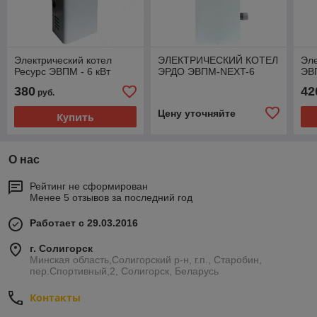
Электрический котел
ЭЛЕКТРИЧЕСКИЙ КОТЕЛ
Эле
Ресурс ЭВПМ - 6 кВт
ЭРДО ЭВПМ-NEXT-6
ЭВП
380
42
руб.
Цену уточняйте
Купить
О нас
Рейтинг не сформирован
Менее 5 отзывов за последний год
Работает с 29.03.2016
г. Солигорск
Минская область,Солигорский р-н, г.п., Старобин,
пер.Спортивный,2, Солигорск, Беларусь
Контакты