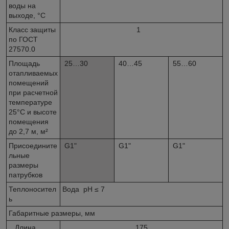
воды на
выходе, °С
Класс защиты
1
по ГОСТ
27570.0
Площадь
25…30
40…45
55…60
отапливаемых
помещений
при расчетной
температуре
25°С и высоте
помещения
до 2,7 м, м²
Присоедините
G1"
G1"
G1"
льные
размеры
патрубков
Теплоносител
Вода pH ≤ 7
ь
Габаритные размеры, мм
Длина
175