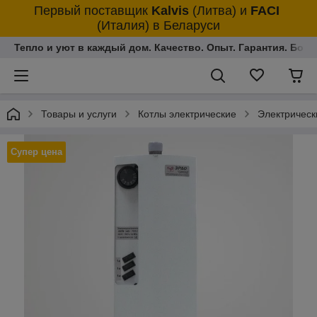
Первый поставщик
Kalvis
(Литва)
и
FACI
(Италия)
в Беларуси
Тепло и уют в каждый дом. Качество. Опыт. Гарантия. Более
Товары и услуги
Котлы электрические
Электричес
Супер цена