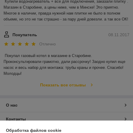
Купили водонагреватель + все для подключения, заказали плитку . 
Магазин в Старобине, а цены ниже, чем в Минске! Это приятно. 
Многое в наличии, правда нужной нам плитки не было в полном 
объеме, но это не так страшно - за пару дней довезли. а так все ОК!
Покупатель
08.11.2017
Отлично
Покупал газовый котел в магазине в Старобине. 
Проконсультировали грамотно, дали рассрочку! Заодно купил еще 
насос и весь набор для монтажа: трубы краны и прочее. Спасибо! 
Молодцы!
Показать все отзывы
О нас
Контакты
Обработка файлов cookie