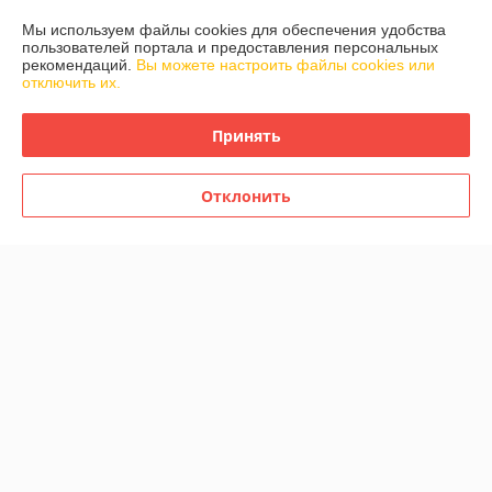
Доставка и оплата
Мы используем файлы cookies для обеспечения удобства
пользователей портала и предоставления персональных
График работы
рекомендаций.
Вы можете настроить файлы cookies или
отключить их.
Полная версия сайта
Принять
Политика обработки cookies
Отклонить
Сайт создан на платформе Deal.by
Информация для покупателя
Юридическое лицо:
ООО "ПИРМОК"
223730 Минская область, Солигорский район, г.п. Старобин, ул.
Гуляева, 89
Регистрационный номер ЕГР: 600028348
УНП: 600028348